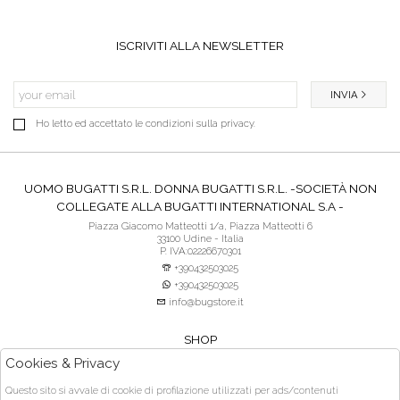
ISCRIVITI ALLA NEWSLETTER
INVIA
Ho letto ed accettato le condizioni sulla privacy.
UOMO BUGATTI S.R.L. DONNA BUGATTI S.R.L. -SOCIETÀ NON
COLLEGATE ALLA BUGATTI INTERNATIONAL S.A -
Piazza Giacomo Matteotti 1/a, Piazza Matteotti 6
33100 Udine - Italia
P. IVA:02226670301
+390432503025
+390432503025
info@bugstore.it
SHOP
SERVIZIO CLIENTI
Cookies & Privacy
ACQUISTO SICURO
Questo sito si avvale di cookie di profilazione utilizzati per ads/contenuti