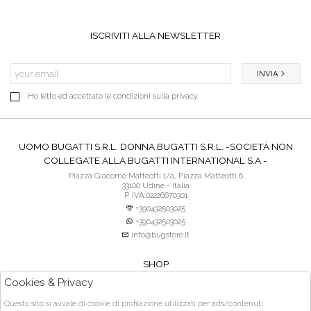
ISCRIVITI ALLA NEWSLETTER
INVIA
Ho letto ed accettato le condizioni sulla privacy.
UOMO BUGATTI S.R.L. DONNA BUGATTI S.R.L. -SOCIETÀ NON
COLLEGATE ALLA BUGATTI INTERNATIONAL S.A -
Piazza Giacomo Matteotti 1/a, Piazza Matteotti 6
33100 Udine - Italia
P. IVA:02226670301
+390432503025
+390432503025
info@bugstore.it
SHOP
SERVIZIO CLIENTI
Cookies & Privacy
ACQUISTO SICURO
Questo sito si avvale di cookie di profilazione utilizzati per ads/contenuti