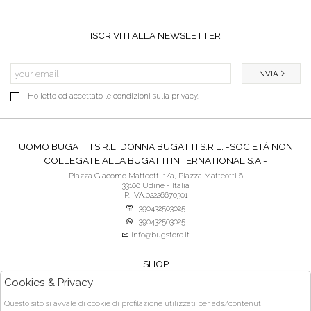
ISCRIVITI ALLA NEWSLETTER
INVIA
Ho letto ed accettato le condizioni sulla privacy.
UOMO BUGATTI S.R.L. DONNA BUGATTI S.R.L. -SOCIETÀ NON
COLLEGATE ALLA BUGATTI INTERNATIONAL S.A -
Piazza Giacomo Matteotti 1/a, Piazza Matteotti 6
33100 Udine - Italia
P. IVA:02226670301
+390432503025
+390432503025
info@bugstore.it
SHOP
SERVIZIO CLIENTI
Cookies & Privacy
ACQUISTO SICURO
Questo sito si avvale di cookie di profilazione utilizzati per ads/contenuti