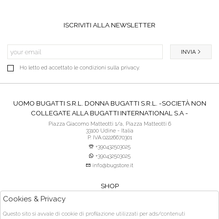
ISCRIVITI ALLA NEWSLETTER
INVIA
Ho letto ed accettato le condizioni sulla privacy.
UOMO BUGATTI S.R.L. DONNA BUGATTI S.R.L. -SOCIETÀ NON
COLLEGATE ALLA BUGATTI INTERNATIONAL S.A -
Piazza Giacomo Matteotti 1/a, Piazza Matteotti 6
33100 Udine - Italia
P. IVA:02226670301
+390432503025
+390432503025
info@bugstore.it
SHOP
SERVIZIO CLIENTI
Cookies & Privacy
ACQUISTO SICURO
Questo sito si avvale di cookie di profilazione utilizzati per ads/contenuti